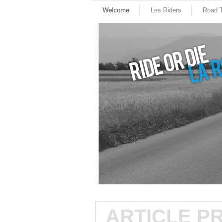
Welcome
Les Riders
Road T
ARTICLE P