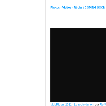
Photos - Vidéos - Récits / COMING SOON 
MobRiders 2011 - La route du foin
par
ReN